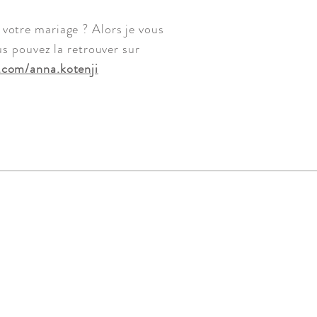
votre mariage ? Alors je vous
s pouvez la retrouver sur
.com/anna.kotenji
aphie | Toutes reproductions, copies ou
u home studio de Pugnac ou en extérieur sur
386 00021