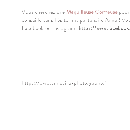
Vous cherchez une
Maquilleuse Coiffeuse
pour 
conseille sans hésiter ma partenaire Anna ! Vou
Facebook ou Instagram:
https://www.facebook
https://www.annuaire-photographe.fr
 les images, vidéos et textes sont la propriété exclusive de Mélya Photogr
| Photographe professionnel située en Gironde | Séances photos réalisées a
t sa métropole ainsi que sur Mimizan (dept 33 et 40) |
Siret 882 744 