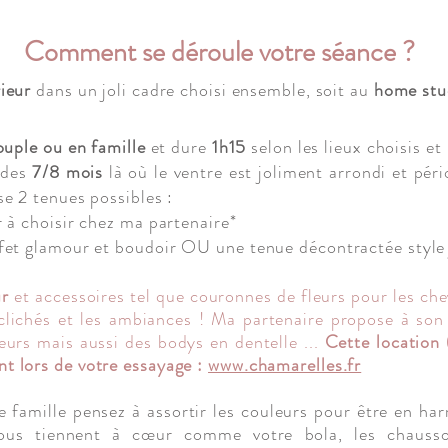
Comment se déroule votre séance ?
rieur
dans un joli cadre choisi ensemble,
soit au
home stu
ouple ou en famille
et dure
1h15
selon les lieux choisis et
 des
7/8 mois
là où le ventre est joliment arrondi et pér
se 2 tenues possibles :
r à choisir chez ma partenaire*
ffet glamour et boudoir OU
une tenue décontractée style
ur
et accessoires tel que couronnes de fleurs pour les ch
 clichés et les ambiances ! Ma partenaire propose à s
leurs mais aussi des bodys en dentelle ...
Cette location
t lors de votre essayage :
www.chamarelles.fr
 famille pensez à assortir les couleurs pour être en har
vous tiennent à cœur comme votre bola, les chaus