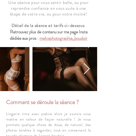
Une séance pour vous sentir belle, ou pour
reprendre confiance en vous suite à une
étape de votre vie, ou pour votre moitié!
Détail de la séance et tarifs ci-dessous
Retrouvez plus de contenu sur ma page Insta
dédiée aux pros :
melyaphotographie_boudoir
Comment se déroule la séance ?
Lingerie rime avec poésie alors je saurais vous
mettre en valeur de façon naturelle ! Je vous
promets quelque chose de doux, de naturel, des
photos tendres à regarder, tout en conservant la
touche glamour de l'esprit boudoir.