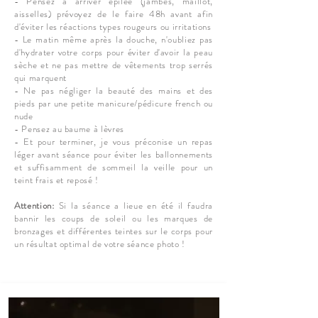
- Pensez à arriver épilée (jambes, maillot,
aisselles) prévoyez de le faire 48h avant afin
d'éviter les réactions types rougeurs ou irritations
- Le matin même après la douche, n'oubliez pas
d'hydrater votre corps pour éviter d'avoir la peau
sèche et ne pas mettre de vêtements trop serrés
qui marquent
- Ne pas négliger la beauté des mains et des
pieds par une petite manicure/pédicure french ou
nude
- Pensez au baume à lèvres
- Et pour terminer, je vous préconise un repas
léger avant séance pour éviter les ballonnements
et suffisamment de sommeil la veille pour un
teint frais et reposé !
Attention:
Si la séance a lieue en été il faudra
bannir les coups de soleil ou les marques de
bronzages et différentes teintes sur le corps pour
un résultat optimal de votre séance photo !