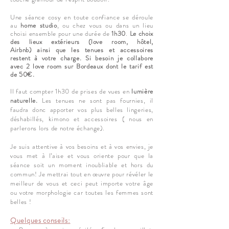
Une séance cosy en toute confiance se déroule
au
home studio
, ou chez vous ou dans un lieu
choisi ensemble pour une durée de
1h30
.
Le choix
des lieux extérieurs (love room, hôtel,
Airbnb)
ainsi que les tenues et accessoires
restent à votre charge. Si besoin je collabore
avec 2 love
room sur Bordeaux dont le tarif est
de 50€.
Il faut compter 1h30 de prises de vues en
lumière
naturelle.
Les tenues ne sont pas fournies, il
faudra donc apporter vos plus belles lingeries,
déshabillés, kimono et accessoires ( nous en
parlerons lors de notre échange).
Je suis attentive à vos besoins et à vos envies, je
vous met à l’aise et vous oriente pour que la
séance soit un moment inoubliable et hors du
commun! Je mettrai tout en œuvre pour révéler le
meilleur de vous et ceci peut importe votre âge
ou votre morphologie car toutes les femmes sont
belles !
Quelques conseils: