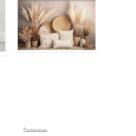
aphie | Toutes reproductions, copies ou
u home studio de Pugnac ou en extérieur sur
386 00021
Partenaires