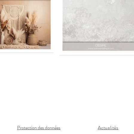
 les images, vidéos et textes sont la propriété exclusive de Mélya Photogr
| Photographe professionnel située en Gironde | Séances photos réalisées a
t sa métropole ainsi que sur Mimizan (dept 33 et 40) |
Siret 882 744 
Protection des données
Actualités