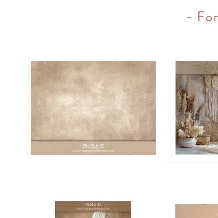
- Fon